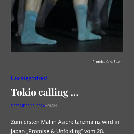
Promise
© A. Etter
Uncategorized
Tokio calling …
DEZEMBER 23, 2024
ADMIN
Zum ersten Mal in Asien: tanzmainz wird in
Japan „Promise & Unfolding“ vom 28.