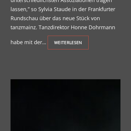
unterschiedlichsten Assoziationen tragen
lassen,” so Sylvia Staude in der Frankfurter
Rundschau über das neue Stück von
tanzmainz. Tanzdirektor Honne Dohrmann
habe mit der…
WEITERLESEN