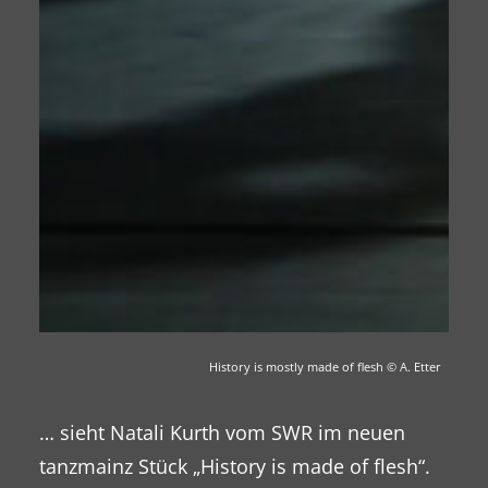
History is mostly made of flesh
© A. Etter
… sieht Natali Kurth vom SWR im neuen
tanzmainz Stück „History is made of flesh“.