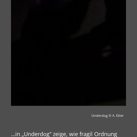
Underdog
© A. Etter
…in „Underdog“ zeige, wie fragil Ordnung