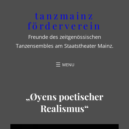
Zum
tanzmainz
Inhalt
förderverein
springen
Freunde des zeitgenössischen
Tanzensembles am Staatstheater Mainz.
„Øyens poetischer
Realismus“